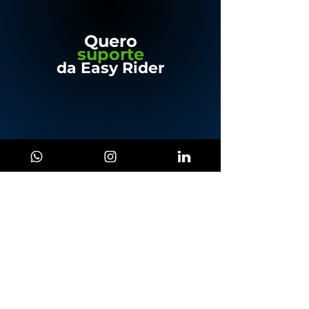
Quero
suporte
da Easy Rider
Quero ser
parceiro
da Easy Rider
Easy Rider Viagens e Eventos Ltda
CNPJ:
62.077.888
/0001-18
atendimento@easyrider.com.br
Av. Paulista, 648 - Bloco 4 - 16 Andar - Cj. 1613
01310-100
​
São Paulo, SP