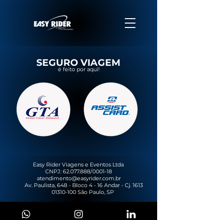
SEGURO VIAGEM
é feito por aqui!
Easy Rider Viagens e Eventos Ltda
CNPJ:
62.077.888
/0001-18
atendimento@easyrider.com.br
Av. Paulista, 648 - Bloco 4 - 16 Andar - Cj. 1613
01310-100
​
São Paulo, SP